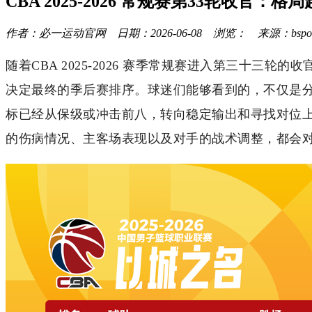
CBA 2025-2026 常规赛第33轮收官：
作者：必一运动官网
日期：2026-06-08
浏览：
来源：bsp
随着CBA 2025-2026 赛季常规赛进入第三十
决定最终的季后赛排序。球迷们能够看到的，不仅是
标已经从保级或冲击前八，转向稳定输出和寻找对位
的伤病情况、主客场表现以及对手的战术调整，都会