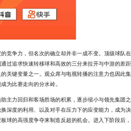
定的竞争力，但名次的确立却并非一成不变。顶级球队在
则通过追求快速转移球和高效的三分来拉开与中游的差距
足的关键变量之一。观众席与电视转播的注意力也因此集
能成为比赛走向的分水岭。
借助主力回归和客场胜场的积累，逐步缩小与领先集团之
轮换深度的利用、以及对手在压力下的应变能力，成为决
篮板球的高强度争夺来制造反超的机会。进入下阶段后，