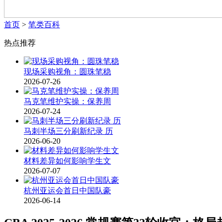
首页
>
笔类百科
热点推荐
现场采购视角：圆珠笔稳
2026-07-26
马克笔维护实操：保养周
2026-07-24
马刺半场三分刷新纪录 历
2026-06-20
材料差异如何影响学生文
2026-07-07
杭州亚运会首日中国队豪
2026-06-14