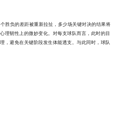
。多少个胜负的差距被重新拉扯，多少场关键对决的结果将
心理韧性上的微妙变化。对每支球队而言，此时的目
理，避免在关键阶段发生体能透支。与此同时，球队