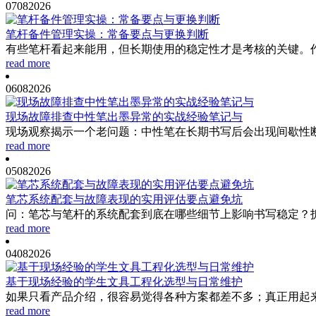
07
08
2026
笔杆备件管理实操：常备要点与更换判断
有些笔杆看起来能用，但长期使用的稳定性才是考核的关键。作
read more
06
08
2026
现场故障排查中性笔出墨异常的实战经验笔记与
现场观察揭示一个老问题：中性笔在长期书写后会出现间歇性断
read more
05
08
2026
笔芯系统配套与故障表现的实用评估要点避免坑
问：笔芯与笔杆的系统配套到底在哪些细节上影响书写稳定？拆
read more
04
08
2026
基于现场经验的学生文具工程化选型与日常维护
如果只看产品介绍，很容易觉得各种方案都差不多；真正用起来
read more