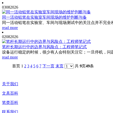
03
08
2026
同一活动铅笔在实验室车间现场的维护判断与备
同一活动铅笔在实验室、车间与现场测试中的关注点并不完全相
read more
02
08
2026
笔杆长期运行中的边界与风险点：工程师笔记式
设备运行稳定的时候，很少有人会特别关注它；一旦停机，问题
read more
首页 1
2
3
4
5
6
7
下一页
末页
共
9
页
49
条
关于我们
文具百科
笔类百科
联系我们