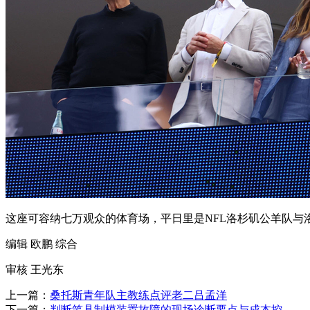
这座可容纳七万观众的体育场，平日里是NFL洛杉矶公羊队
编辑 欧鹏 综合
审核 王光东
上一篇：
桑托斯青年队主教练点评老二吕孟洋
下一篇：
判断笔具制模装置故障的现场诊断要点与成本控