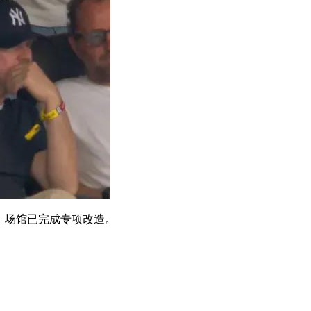
，场馆已完成专项改造。