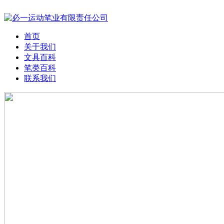
首页
关于我们
文具百科
笔类百科
联系我们