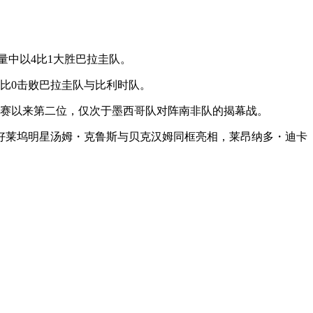
量中以4比1大胜巴拉圭队。
3比0击败巴拉圭队与比利时队。
开赛以来第二位，仅次于墨西哥队对阵南非队的揭幕战。
好莱坞明星汤姆・克鲁斯与贝克汉姆同框亮相，莱昂纳多・迪卡